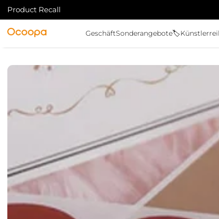
Product Recall
ZUM INHALT SPRINGEN
Ocoopa
Geschäft
Sonderangebote🏷️
Künstlerre