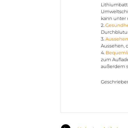
Lithiumbatte
Umweltschu
kann unter
2.
Gesundhe
Durchblutu
3.
Aussehe
Aussehen, d
4.
Bequemli
zum Auflade
außerdem s
Geschriebe