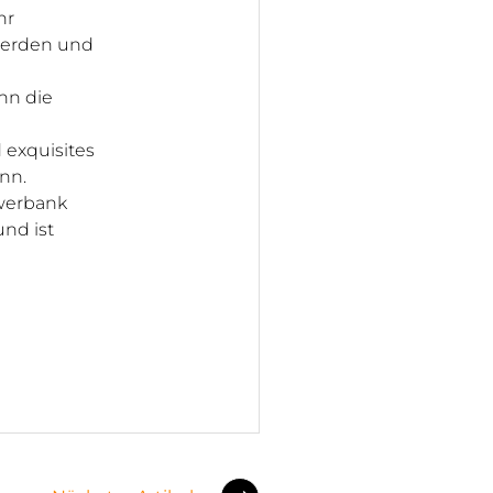
hr
werden und
ann die
 exquisites
nn.
werbank
nd ist