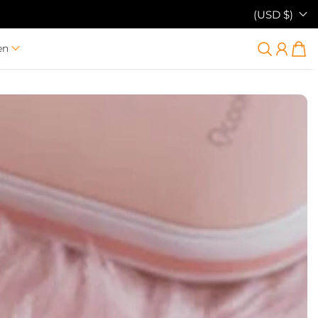
(USD $)
en